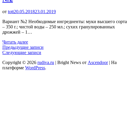
от
tott
20.05.2018
23.01.2019
Вариант №2 Необходимые ингредиенты: муки высшего сорта
– 350 г.; чистой воды – 250 мл.; сухих гранулированных
дрожжей – 1…
Читать далее
Навигация
Предыдущие записи
Следующие записи
по
Copyright © 2026
rudiva.ru
| Bright News от
Ascendoor
| На
записям
платформе
WordPress
.