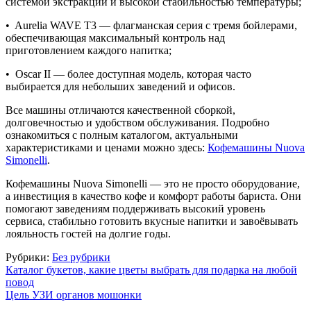
системой экстракции и высокой стабильностью температуры;
•
Aurelia WAVE T3 — флагманская серия с тремя бойлерами,
обеспечивающая максимальный контроль над
приготовлением каждого напитка;
•
Oscar II — более доступная модель, которая часто
выбирается для небольших заведений и офисов.
Все машины отличаются качественной сборкой,
долговечностью и удобством обслуживания. Подробно
ознакомиться с полным каталогом, актуальными
характеристиками и ценами можно здесь:
Кофемашины Nuova
Simonelli
.
Кофемашины Nuova Simonelli — это не просто оборудование,
а инвестиция в качество кофе и комфорт работы бариста. Они
помогают заведениям поддерживать высокий уровень
сервиса, стабильно готовить вкусные напитки и завоёвывать
лояльность гостей на долгие годы.
Рубрики:
Без рубрики
Навигация
Каталог букетов, какие цветы выбрать для подарка на любой
повод
по
Цель УЗИ органов мошонки
записям