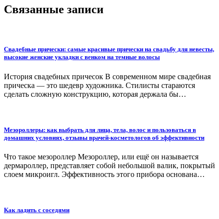
Связанные записи
Свадебные прически: самые красивые прически на свадьбу для невесты,
высокие женские укладки с венком на темные волосы
История свадебных причесок В современном мире свадебная
прическа — это шедевр художника. Стилисты стараются
сделать сложную конструкцию, которая держала бы…
Мезороллеры: как выбрать для лица, тела, волос и пользоваться в
домашних условиях, отзывы врачей-косметологов об эффективности
Что такое мезороллер Мезороллер, или ещё он называется
дермароллер, представляет собой небольшой валик, покрытый
слоем микроигл. Эффективность этого прибора основана…
Как ладить с соседями