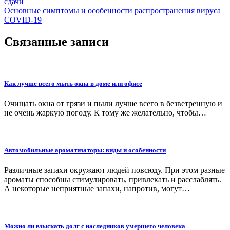
сдачи
по
Основные симптомы и особенности распространения вируса
записям
COVID-19
Связанные записи
Как лучше всего мыть окна в доме или офисе
Очищать окна от грязи и пыли лучше всего в безветренную и
не очень жаркую погоду. К тому же желательно, чтобы…
Автомобильные ароматизаторы: виды и особенности
Различные запахи окружают людей повсюду. При этом разные
ароматы способны стимулировать, привлекать и расслаблять.
А некоторые неприятные запахи, напротив, могут…
Можно ли взыскать долг с наследников умершего человека