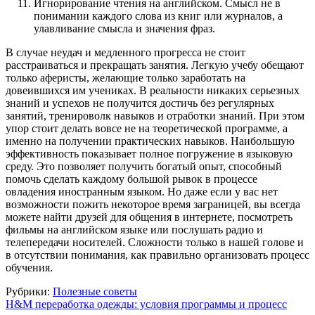
Игнорирование чтения на английском. Смысл не в
понимании каждого слова из книг или журналов, а
улавливание смысла и значения фраз.
В случае неудач и медленного прогресса не стоит
расстраиваться и прекращать занятия. Легкую учебу обещают
только аферисты, желающие только заработать на
довеившихся им учениках. В реальности никаких серьезных
знаний и успехов не получится достичь без регулярных
занятий, тренироволк навыков и отработки знаний. При этом
упор стоит делать вовсе не на теоретической программе, а
именно на получении практических навыков. Наибольшую
эффективность показывает полное погружение в языковую
среду. Это позволяет получить богатый опыт, способный
помочь сделать каждому большой рывок в процессе
овладения иностранным языком. Но даже если у вас нет
возможности пожить некоторое время заграницей, вы всегда
можете найти друзей для общения в интернете, посмотреть
фильмы на английском языке или послушать радио и
телепередачи носителей. Сложности только в нашей голове и
в отсутствии понимания, как правильно организовать процеcс
обучения.
Рубрики:
Полезные советы
Навигация
H&M переработка одежды: условия программы и процесс