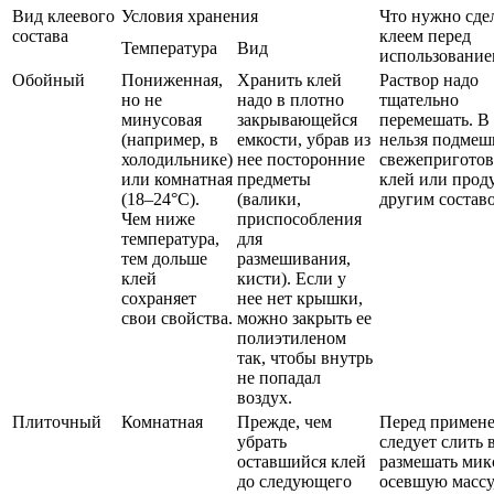
Вид клеевого
Условия хранения
Что нужно сдел
состава
клеем перед
Температура
Вид
использование
Обойный
Пониженная,
Хранить клей
Раствор надо
но не
надо в плотно
тщательно
минусовая
закрывающейся
перемешать. В
(например, в
емкости, убрав из
нельзя подмеш
холодильнике)
нее посторонние
свежепригото
или комнатная
предметы
клей или проду
(18–24°С).
(валики,
другим состав
Чем ниже
приспособления
температура,
для
тем дольше
размешивания,
клей
кисти). Если у
сохраняет
нее нет крышки,
свои свойства.
можно закрыть ее
полиэтиленом
так, чтобы внутрь
не попадал
воздух.
Плиточный
Комнатная
Прежде, чем
Перед примен
убрать
следует слить 
оставшийся клей
размешать мик
до следующего
осевшую массу