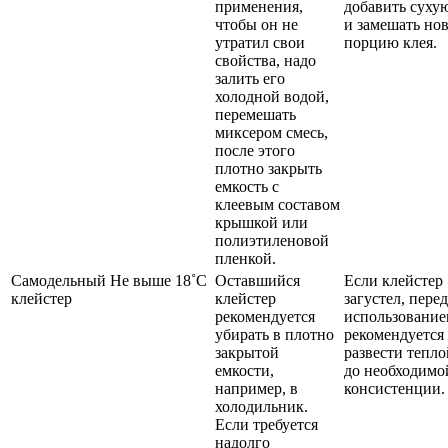
применения,
добавить суху
чтобы он не
и замешать но
утратил свои
порцию клея.
свойства, надо
залить его
холодной водой,
перемешать
миксером смесь,
после этого
плотно закрыть
емкость с
клеевым составом
крышкой или
полиэтиленовой
пленкой.
Самодельный
Не выше 18˚C
Оставшийся
Если клейстер
клейстер
клейстер
загустел, перед
рекомендуется
использование
убирать в плотно
рекомендуется
закрытой
развести тепло
емкости,
до необходимо
например, в
консистенции.
холодильник.
Если требуется
надолго