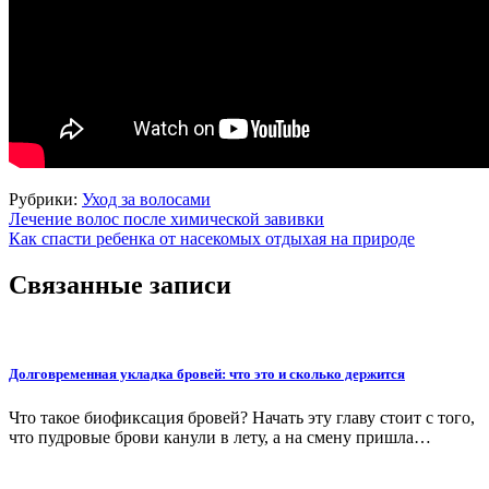
Рубрики:
Уход за волосами
Навигация
Лечение волос после химической завивки
Как спасти ребенка от насекомых отдыхая на природе
по
записям
Связанные записи
Долговременная укладка бровей: что это и сколько держится
Что такое биофиксация бровей? Начать эту главу стоит с того,
что пудровые брови канули в лету, а на смену пришла…