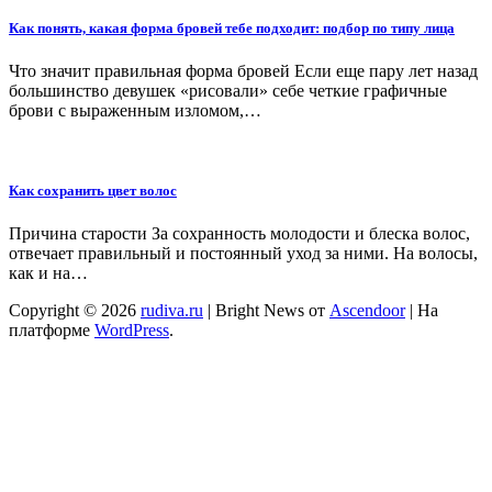
Как понять, какая форма бровей тебе подходит: подбор по типу лица
Что значит правильная форма бровей Если еще пару лет назад
большинство девушек «рисовали» себе четкие графичные
брови с выраженным изломом,…
Как сохранить цвет волос
Причина старости За сохранность молодости и блеска волос,
отвечает правильный и постоянный уход за ними. На волосы,
как и на…
Copyright © 2026
rudiva.ru
| Bright News от
Ascendoor
| На
платформе
WordPress
.