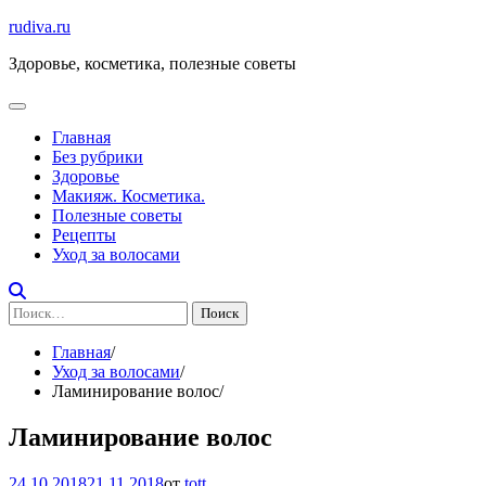
Перейти
rudiva.ru
к
Здоровье, косметика, полезные советы
содержимому
Главная
Без рубрики
Здоровье
Макияж. Косметика.
Полезные советы
Рецепты
Уход за волосами
Найти:
Главная
Уход за волосами
Ламинирование волос
Ламинирование волос
24.10.2018
21.11.2018
от
tott