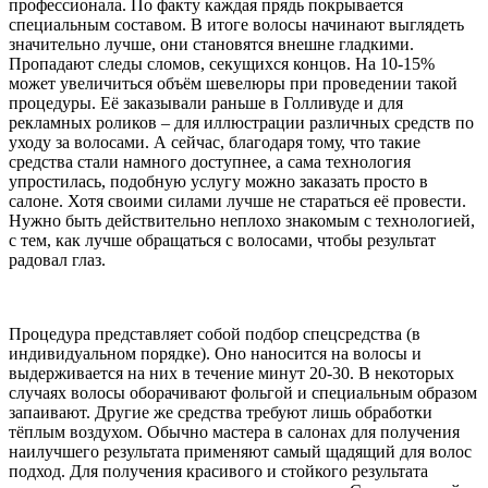
профессионала. По факту каждая прядь покрывается
специальным составом. В итоге волосы начинают выглядеть
значительно лучше, они становятся внешне гладкими.
Пропадают следы сломов, секущихся концов. На 10-15%
может увеличиться объём шевелюры при проведении такой
процедуры. Её заказывали раньше в Голливуде и для
рекламных роликов – для иллюстрации различных средств по
уходу за волосами. А сейчас, благодаря тому, что такие
средства стали намного доступнее, а сама технология
упростилась, подобную услугу можно заказать просто в
салоне. Хотя своими силами лучше не стараться её провести.
Нужно быть действительно неплохо знакомым с технологией,
с тем, как лучше обращаться с волосами, чтобы результат
радовал глаз.
Процедура представляет собой подбор спецсредства (в
индивидуальном порядке). Оно наносится на волосы и
выдерживается на них в течение минут 20-30. В некоторых
случаях волосы оборачивают фольгой и специальным образом
запаивают. Другие же средства требуют лишь обработки
тёплым воздухом. Обычно мастера в салонах для получения
наилучшего результата применяют самый щадящий для волос
подход. Для получения красивого и стойкого результата