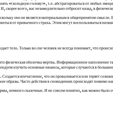
ранять «холодную голову», т.е. абстрагироваться от любых эмоц
И, скорее всего, вас незамедлительно отбросит назад, в физическо
кольку оно не является материальным в общепринятом смысле. В ас
бавиться от привычного страха. Этим могут воспользоваться низ
дает тело. Только во сне человек не всегда понимает, что происхо
 что физическая оболочка мертва. Информационное наполнение так
ендуем изучить основные нюансы, которые случаются в большин
 Создается впечатление, что он проваливается или теряет сознан
икие образы. Часто действия в сновидениях происходят помимо на
ы, немного сказочные. И не совсем понятно, как можно было очути