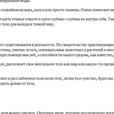
инеральной воды.
: спокойная музыка, книга или просто тишина. Очень помогают 
«одеть темные очки» и идти глубоко-глубоко во внутрь себя. Т
ое тело для выхода в тонкий мир.
сь от существования в реальности. По свидетельству практикующи
стены, умение летать, понимать язык животных и растений и мно
 при помощи мыслей, а способности нашего разума, как известно
але, распознает свое ментальное тело как шар или какую-то прозр
 и расслабленность во всем теле, легкость и чувство, будто вы п
дить далеко от тела.
то в нем можно увидеть. Опытные люди, которые неоднократно по