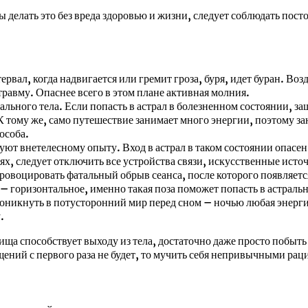
 делать это без вреда здоровью и жизни, следует соблюдать пос
ервал, когда надвигается или гремит гроза, буря, идет буран. 
равму. Опаснее всего в этом плане активная молния.
ального тела. Если попасть в астрал в болезненном состоянии, з
 К тому же, само путешествие занимает много энергии, поэтому 
особа.
вуют внетелесному опыту. Вход в астрал в таком состоянии опасен 
, следует отключить все устройства связи, искусственные исто
провоцировать фатальный обрыв сеанса, после которого появляет
 горизонтальное, именно такая поза поможет попасть в астральн
роникнуть в потусторонний мир перед сном – ночью любая энерг
.
а способствует выходу из тела, достаточно даже просто побыть н
ений с первого раза не будет, то мучить себя непривычными ра