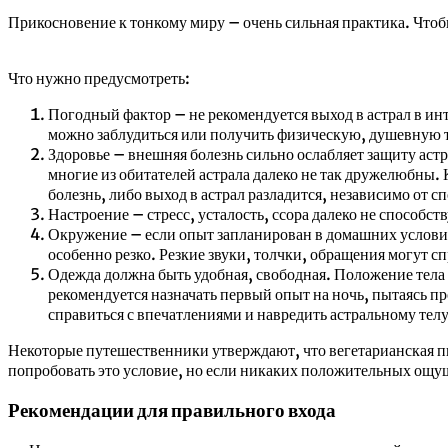
Прикосновение к тонкому миру – очень сильная практика. Чтобы
Что нужно предусмотреть:
Погодный фактор – не рекомендуется выход в астрал в инт
можно заблудиться или получить физическую, душевную т
Здоровье – внешняя болезнь сильно ослабляет защиту астр
многие из обитателей астрала далеко не так дружелюбны.
болезнь, либо выход в астрал разладится, независимо от сп
Настроение – стресс, усталость, ссора далеко не способст
Окружение – если опыт запланирован в домашних условиях
особенно резко. Резкие звуки, толчки, обращения могут с
Одежда должна быть удобная, свободная. Положение тела –
рекомендуется назначать первый опыт на ночь, пытаясь п
справиться с впечатлениями и навредить астральному телу
Некоторые путешественники утверждают, что вегетарианская пищ
попробовать это условие, но если никаких положительных ощущ
Рекомендации для правильного входа