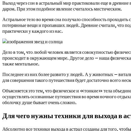
Выход через сон в астральный мир практиковали еще в древние 
даром. При этом подобное явление считалось мистическим.
Астральное тело во время сна получало способность проходить с
потерянные вещи и пропавших людей. Древние считали, что под
практически у каждого из нас.
Дело в том, что любой человек является совокупностью физическ
происходит в окружающем мире. Другое дело – наша физическая 
также ментальное.
Последнее из них более развито у людей. А у животных – вита
для совершения такого путешествия будет достаточно всего нес
Объясняется это тем, что физическое и «тонкие» тела объедин
осуществлять осознанные путешествия во время ночного отдыха
оболочку душе бывает очень сложно.
Для чего нужны техники для выхода в а
Абсолютно все техники выхода в астрал созданы для того, чтоб