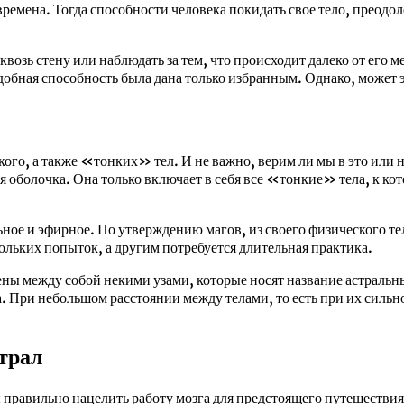
времена. Тогда способности человека покидать свое тело, преодо
квозь стену или наблюдать за тем, что происходит далеко от его 
обная способность была дана только избранным. Однако, может э
ого, а также «тонких» тел. И не важно, верим ли мы в это или н
оболочка. Она только включает в себя все «тонкие» тела, к кото
льное и эфирное. По утверждению магов, из своего физического 
кольких попыток, а другим потребуется длительная практика.
ены между собой некими узами, которые носят название астральн
. При небольшом расстоянии между телами, то есть при их сильн
страл
ы правильно нацелить работу мозга для предстоящего путешествия