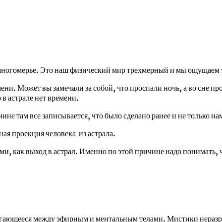
многомерье. Это наш физический мир трехмерный и мы ощущаем 
ени. Может вы замечали за собой, что проспали ночь, а во сне п
 в астрале нет времени.
чине там все записывается, что было сделано ранее и не только на
ная проекция человека из астрала.
, как выход в астрал. Именно по этой причине надо понимать, чт
лагающееся между эфирным и ментальным телами. Мистики неразры