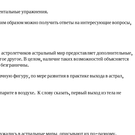
ментальные упражнения.
аким образом можно получить ответы на интересующие вопросы,
х астролетчиков астральный мир предоставляет дополнительные,
гое другое. В целом, наличие таких возможностей объясняется
, безграничны.
ачную фигуру, по мере развития в практике выхода в астрал,
арите в воздухе. К слову сказать, первый выход из тела не
гружались в астральные миры, описывают их по-разному.