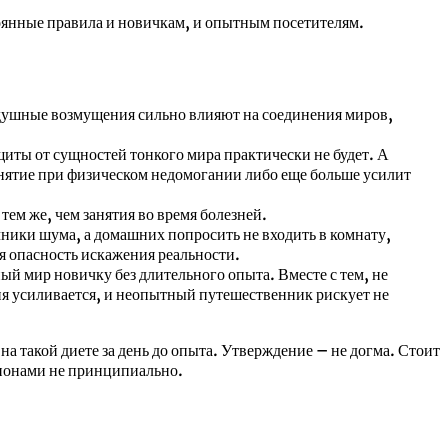
тоянные правила и новичкам, и опытным посетителям.
Воздушные возмущения сильно влияют на соединения миров,
ащиты от сущностей тонкого мира практически не будет. А
занятие при физическом недомогании либо еще больше усилит
тем же, чем занятия во время болезней.
чники шума, а домашних попросить не входить в комнату,
ся опасность искажения реальности.
ый мир новичку без длительного опыта. Вместе с тем, не
ия усиливается, и неопытный путешественник рискует не
а такой диете за день до опыта. Утверждение – не догма. Стоит
ционами не принципиально.