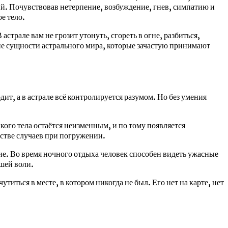
ий. Почувствовав нетерпение, возбуждение, гнев, симпатию и
е тело.
трале вам не грозит утонуть, сгореть в огне, разбиться,
шие сущности астрального мира, которые зачастую принимают
дит, а в астрале всё контролируется разумом. Но без умения
ого тела остаётся неизменным, и по тому появляется
стве случаев при погружении.
ие. Во время ночного отдыха человек способен видеть ужасные
шей воли.
ться в месте, в котором никогда не был. Его нет на карте, нет