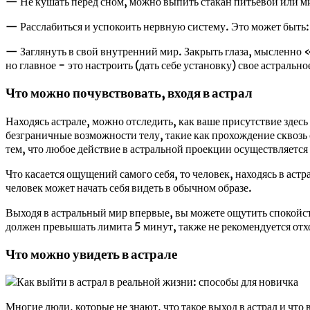
— Не кушать перед сном, можно выпить стакан питьевой или м
— Расслабиться и успокоить нервную систему. Это может быть
— Заглянуть в свой внутренний мир. Закрыть глаза, мысленно 
но главное − это настроить (дать себе установку) свое астральн
Что можно почувствовать, входя в астрал
Находясь астрале, можно отследить, как ваше присутствие зде
безграничные возможности телу, такие как прохождение сквозь 
тем, что любое действие в астральной проекции осуществляется
Что касается ощущений самого себя, то человек, находясь в астр
человек может начать себя видеть в обычном образе.
Выходя в астральный мир впервые, вы можете ощутить спокойствие
должен превышать лимита 5 минут, также не рекомендуется отхо
Что можно увидеть в астрале
Многие люди, которые не знают, что такое выход в астрал и ч