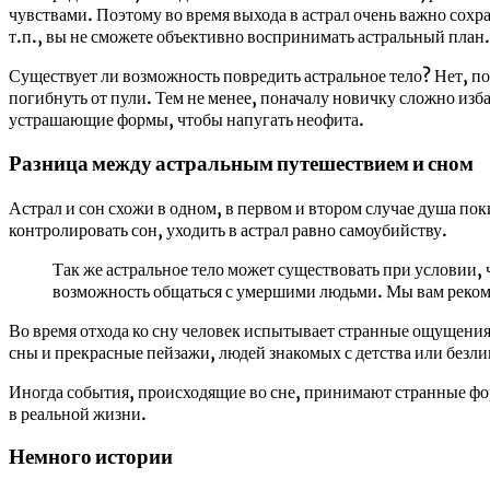
чувствами. Поэтому во время выхода в астрал очень важно сох
т.п., вы не сможете объективно воспринимать астральный план. 
Существует ли возможность повредить астральное тело? Нет, пос
погибнуть от пули. Тем не менее, поначалу новичку сложно из
устрашающие формы, чтобы напугать неофита.
Разница между астральным путешествием и сном
Астрал и сон схожи в одном, в первом и втором случае душа поки
контролировать сон, уходить в астрал равно самоубийству.
Так же астральное тело может существовать при условии,
возможность общаться с умершими людьми. Мы вам реком
Во время отхода ко сну человек испытывает странные ощущения.
сны и прекрасные пейзажи, людей знакомых с детства или безл
Иногда события, происходящие во сне, принимают странные форм
в реальной жизни.
Немного истории