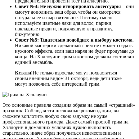
предварительно провести тест на аллергию.
Совет №4: Не нужно игнорировать аксессуары
– они
смогут дополнить ваш образ, чтобы он смотрелся
натуральнее и выразительнее. Поэтому смело
используйте цветные лаки для волос, парики,
накладные пряди и, подходящую к празднику,
бижутерию.
Совет №5: Тщательно подойдите к выбору костюма
.
Никакой мастерски сделанный грим не сможет создать
нужного эффекта, если ваш наряд не будет продуман до
конца. На Хэллоуине грим и костюм должны составлять
единый ансамбль.
Кстати!
Не только взрослые могут похвастаться
своим внешним видом 31 октября, ведь дети тоже
могут позволить себе интересный грим.
Это основные правила создания образа на самый «страшный»
праздник. Соблюдая эти несложные рекомендации, вы
сможете воплотить любую свою задумку не хуже
профессионального гримера. Даже самый простой грим на
Хэллоуин в домашних условиях нужно выполнять
старательно, иначе образ получиться некачественным и
неинтересным. А ниже будут представлены особенности