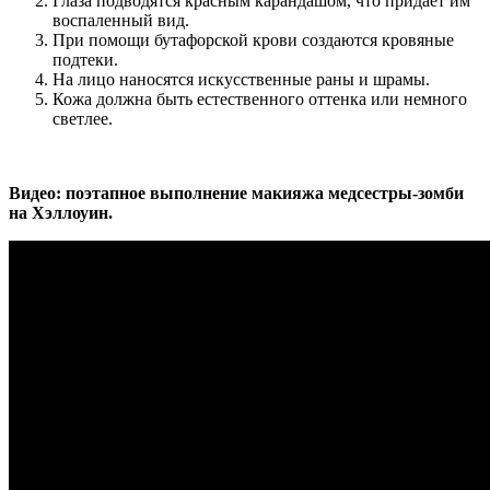
Глаза подводятся красным карандашом, что придает им
воспаленный вид.
При помощи бутафорской крови создаются кровяные
подтеки.
На лицо наносятся искусственные раны и шрамы.
Кожа должна быть естественного оттенка или немного
светлее.
Видео: поэтапное выполнение макияжа медсестры-зомби
на Хэллоуин.