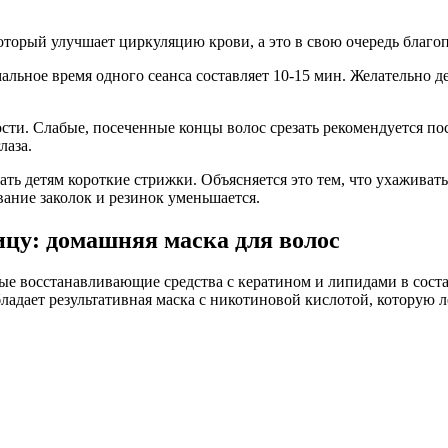
торый улучшает циркуляцию крови, а это в свою очередь благоп
ное время одного сеанса составляет 10-15 мин. Желательно дела
ти. Слабые, посеченные концы волос срезать рекомендуется пос
лаза.
ть детям короткие стрижки. Объясняется это тем, что ухаживать
вание заколок и резинок уменьшается.
цу: домашняя маска для волос
е восстанавливающие средства с кератином и липидами в состав
дает результативная маска с никотиновой кислотой, которую ле