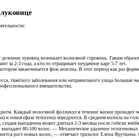
о луковице
ятельности:
у делению луковиц возникает волосяной стрежень. Таким образом
ют за 2-3 года, а кто-то отращивает неудачное каре 5-7 лет.
отором заканчивается фаза анагена. В этот период как раз форми
есса, тяжёлого заболевания или неправильного ухода большая ч
рофессионального вмешательства.
 ритм. Каждый волосяной фолликул в течение жизни проходит че
на) и покоя (фаза телогена) чередуются. В среднем волосы на гол
м, стадия выпадения может длиться 2-3 месяца после гибели яче
е выпадает 80-100 волос. — Механическое удаление телогеновых
нется рост новых волос, — отмечает трихолог Елена Яруткина. ©