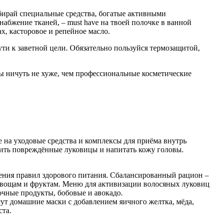
бирай специальные средства, богатые активными
бжение тканей, – must have на твоей полочке в ванной
х, касторовое и репейное масло.
ти к заветной цели. Обязательно пользуйся термозащитой,
ы ничуть не хуже, чем профессиональные косметические
 на уходовые средства и комплексы для приёма внутрь
вить повреждённые луковицы и напитать кожу головы.
дения правил здорового питания. Сбалансированный рацион –
овощам и фруктам. Меню для активизации волосяных луковиц
очные продукты, бобовые и авокадо.
т домашние маски с добавлением яичного желтка, мёда,
ста.