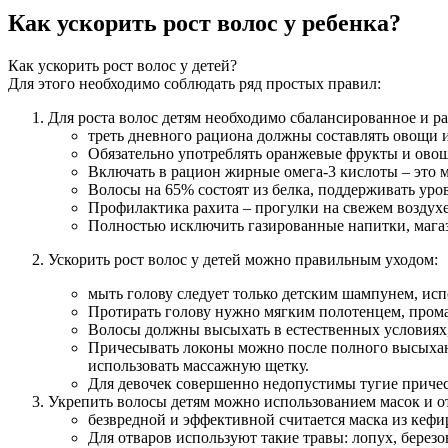
Как ускорить рост волос у ребенка?
Как ускорить рост волос у детей?
Для этого необходимо соблюдать ряд простых правил:
Для роста волос детям необходимо сбалансированное и р
треть дневного рациона должны составлять овощи и
Обязательно употреблять оранжевые фрукты и овощи
Включать в рацион жирные омега-3 кислоты – это м
Волосы на 65% состоят из белка, поддерживать уров
Профилактика рахита – прогулки на свежем воздухе
Полностью исключить газированные напитки, магаз
Ускорить рост волос у детей можно правильным уходом:
мыть голову следует только детским шампунем, исп
Протирать голову нужно мягким полотенцем, про
Волосы должны высыхать в естественных условиях,
Причесывать локоны можно после полного высыхани
использовать массажную щетку.
Для девочек совершенно недопустимы тугие причес
Укрепить волосы детям можно использованием масок и о
безвредной и эффективной считается маска из кефи
Для отваров используют такие травы: лопух, березо