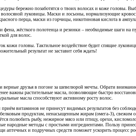
дуры бережно позаботятся о твоих волосах и коже головы. Вы
волосяной луковицы. Маски и лосьоны, нормализующие кровосна
расного перца, маски из горчицы, никотиновая кислота в ампула
и фена, жёсткого полотенца и резинки – необходимые шаги на пу
ткой для волос.
ок кожи головы. Тактильное воздействие будит спящие луковиц
ложительный результат не заставит себя ждать!
 верные друзья в погоне за шевелюрой мечты. Обрати внимание
менее важны растительные масла, позволяющие быстро восстано
туральные масла способствуют активному росту волос.
и приём витаминов не принесут видимых результатов без соблю
е белковым продуктам, ненасыщенным жирам (омега-3), свежим 
ётся полюбить рыбу, нежирное мясо или птицу, орехи, кисломол
ые народные методы с простыми ингредиентами. Пользу принесу
щи аптечных и подручных средств поможет ускорить процесс ро