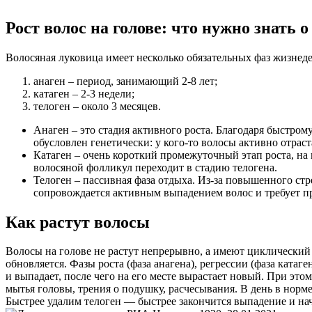
Рост волос на голове: что нужно знать 
Волосяная луковица имеет несколько обязательных фаз жизнеде
анаген – период, занимающий 2-8 лет;
катаген – 2-3 недели;
телоген – около 3 месяцев.
Анаген – это стадия активного роста. Благодаря быстром
обусловлен генетически: у кого-то волосы активно отраста
Катаген – очень короткий промежуточный этап роста, на к
волосяной фолликул переходит в стадию телогена.
Телоген – пассивная фаза отдыха. Из-за повышенного стр
сопровождается активным выпадением волос и требует п
Как растут волосы
Волосы на голове не растут непрерывно, а имеют циклический
обновляется. Фазы роста (фаза анагена), регрессии (фаза катаге
и выпадает, после чего на его месте вырастает новый. При это
мытья головы, трения о подушку, расчесывания. В день в норм
Быстрее удалим телоген — быстрее закончится выпадение и нач