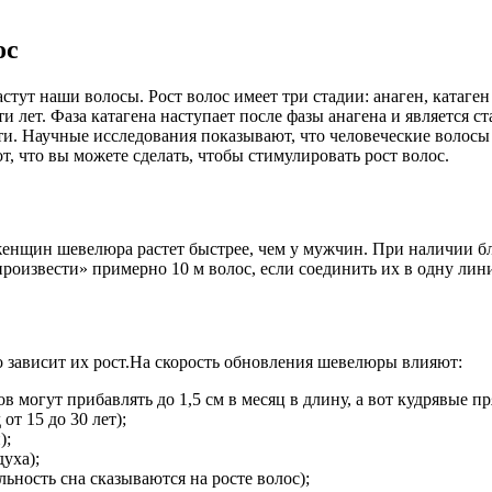
ос
стут наши волосы. Рост волос имеет три стадии: анаген, катаген
сти лет. Фаза катагена наступает после фазы анагена и является
ти. Научные исследования показывают, что человеческие волосы р
, что вы можете сделать, чтобы стимулировать рост волос.
 женщин шевелюра растет быстрее, чем у мужчин. При наличии б
произвести» примерно 10 м волос, если соединить их в одну лин
го зависит их рост.На скорость обновления шевелюры влияют:
 могут прибавлять до 1,5 см в месяц в длину, а вот кудрявые пр
т 15 до 30 лет);
);
духа);
ность сна сказываются на росте волос);