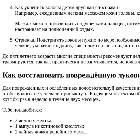
Как укрепить волосы детям другими способами?
Например, ежедневным легким массажем кожи головы, ко
Массаж можно производить подушечками пальцев, оптималь
настраивает на полноценный отдых.
Стрижка. Подстригать локоны нужно по мере необходимос
челкой, укорачивать длину, как только волосы падают на г
До пятилетнего возраста многие специалисты рекомендуют дела
травмируются, так как практически не запутываются, использо
Как восстановить повреждённую лукови
Для повреждённых и ослабленных волос используй качественны
чтобы волосы не успевали привыкнуть. Бодрящим эффектом обла
хотя бы раз в неделю в течение двух месяцев.
Тебе понадобится:
2 яичных желтка;
1 ампула никотиновой кислоты;
2 чайная ложки репейного масла.