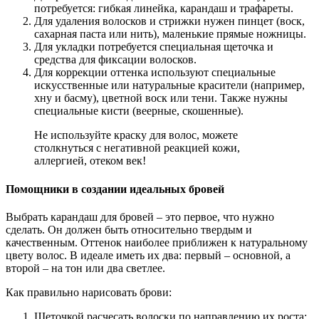
потребуется: гибкая линейка, карандаш и трафареты.
Для удаления волосков и стрижки нужен пинцет (воск,
сахарная паста или нить), маленькие прямые ножницы.
Для укладки потребуется специальная щеточка и
средства для фиксации волосков.
Для коррекции оттенка используют специальные
искусственные или натуральные красители (например,
хну и басму), цветной воск или тени. Также нужны
специальные кисти (веерные, скошенные).
Не используйте краску для волос, можете
столкнуться с негативной реакцией кожи,
аллергией, отеком век!
Помощники в создании идеальных бровей
Выбрать карандаш для бровей – это первое, что нужно
сделать. Он должен быть относительно твердым и
качественным. Оттенок наиболее приближен к натуральному
цвету волос. В идеале иметь их два: первый – основной, а
второй – на тон или два светлее.
Как правильно нарисовать брови:
Щеточкой расчесать волоски по направлению их роста;