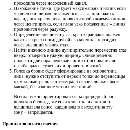
проходила через носослезный канал.
Нахождение точки, где будет максимальный изгиб: если
у клиентки широко посаженные глаза, приложить
карандаш к крылу носа, провести воображаемую линию
через центр зрачка, если глаза узко посаженные – линия
проводится через радужку.
Определение внешнего угла: край карандаша должен
касаться крыла носа, другой его кончик – проходить
через внешний уголок глаза.
Найти нижнюю линию дуги: зрительно переместив глаз
вверх, отмерить нужную ширину. Одновременно
провести две параллельные линии от основания до
изгиба, далее, сузить их и провести в изгиб.
Головка брови: будет сформирована на основе типа
лица, нужно отступить от первой точки до переносицы
от миллиметра до сантиметра. Эта зона должна быть
мягкой, без излишне четких очертаний.
Всегда нужно ориентироваться на природный рост
волосков брови, даже если клиентка их активно
выщипывала ранее, кардинально выходить за эту
зону – запрещается.
Правило золотого сечения